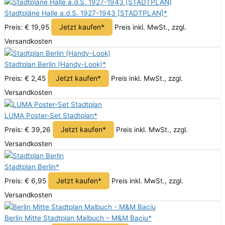
Stadtpläne Halle a.d.S. 1927-1943 [STADTPLAN]*
Jetzt kaufen*
Preis: € 19,95
Preis inkl. MwSt., zzgl.
Versandkosten
Stadtplan Berlin (Handy-Look)*
Jetzt kaufen*
Preis: € 2,45
Preis inkl. MwSt., zzgl.
Versandkosten
LUMA Poster-Set Stadtplan*
Jetzt kaufen*
Preis: € 39,26
Preis inkl. MwSt., zzgl.
Versandkosten
Stadtplan Berlin*
Jetzt kaufen*
Preis: € 6,95
Preis inkl. MwSt., zzgl.
Versandkosten
Berlin Mitte Stadtplan Malbuch – M&M Baciu*