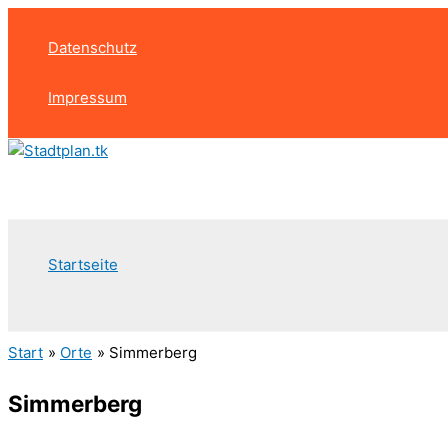
Zum
Inhalt
Datenschutz
springen
Impressum
Startseite
Suchen
Start
Orte
Simmerberg
Simmerberg