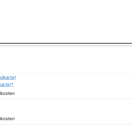
karte)*
ndkosten
ndkosten