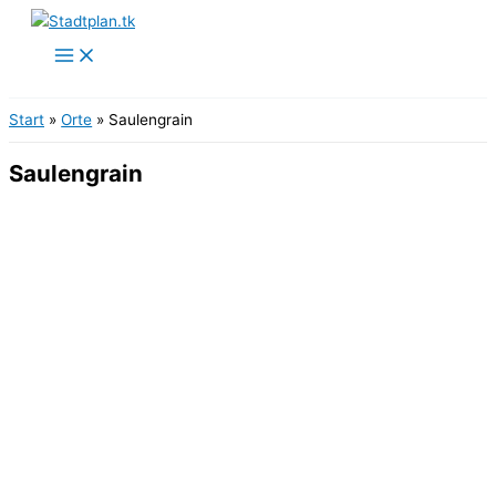
Zum
Inhalt
springen
Start
Orte
Saulengrain
Saulengrain