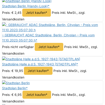
Stadtplan Berlin (Handy-Look)*
Jetzt kaufen*
Preis: € 2,45
Preis inkl. MwSt., zzgl.
Versandkosten
– GEBRAUCHT ADAC Stadtpläne, Berlin, Cityplan – Preis vom
11.10.2023 05:07:30 h*
Jetzt kaufen*
Preis nicht verfügbar
Preis inkl. MwSt., zzgl.
Versandkosten
Stadtpläne Halle a.d.S. 1927-1943 [STADTPLAN]*
Jetzt kaufen*
Preis: € 19,95
Preis inkl. MwSt., zzgl.
Versandkosten
Stadtplan Berlin*
Jetzt kaufen*
Preis: € 6,95
Preis inkl. MwSt., zzgl.
Versandkosten