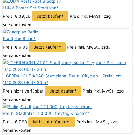
LUMA Poster-Set Stadtplan*
Jetzt kaufen*
Preis: € 39,26
Preis inkl. MwSt., zzgl.
Versandkosten
Stadtplan Berlin*
Jetzt kaufen*
Preis: € 6,95
Preis inkl. MwSt., zzgl.
Versandkosten
– GEBRAUCHT ADAC Stadtpläne, Berlin, Cityplan – Preis vom
11.10.2023 05:07:30 h*
Jetzt kaufen*
Preis nicht verfügbar
Preis inkl. MwSt., zzgl.
Versandkosten
Berlin, Stadtplan 1:10.000, freytag & berndt*
Mehr Info: Yadore*
Preis: € 7,90
Preis inkl. MwSt., zzgl.
Versandkosten