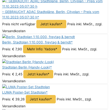
– GEBRAUCHT ADAC Stadtpläne, Berlin, Cityplan – Preis vom
11.10.2023 05:07:30 h*
Jetzt kaufen*
Preis nicht verfügbar
Preis inkl. MwSt., zzgl.
Versandkosten
Berlin, Stadtplan 1:10.000, freytag & berndt*
Mehr Info: Yadore*
Preis: € 7,90
Preis inkl. MwSt., zzgl.
Versandkosten
Stadtplan Berlin (Handy-Look)*
Jetzt kaufen*
Preis: € 2,45
Preis inkl. MwSt., zzgl.
Versandkosten
LUMA Poster-Set Stadtplan*
Jetzt kaufen*
Preis: € 39,26
Preis inkl. MwSt., zzgl.
Versandkosten