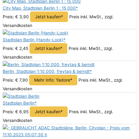
City Map, Stadtplan Berlin 1 : 15 000*
Jetzt kaufen*
Preis: € 3,90
Preis inkl. MwSt., zzgl.
Versandkosten
Stadtplan Berlin (Handy-Look)*
Jetzt kaufen*
Preis: € 2,45
Preis inkl. MwSt., zzgl.
Versandkosten
Berlin, Stadtplan 1:10.000, freytag & berndt*
Mehr Info: Yadore*
Preis: € 7,90
Preis inkl. MwSt., zzgl.
Versandkosten
Stadtplan Berlin*
Jetzt kaufen*
Preis: € 6,95
Preis inkl. MwSt., zzgl.
Versandkosten