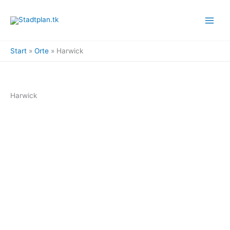
Zum
Inhalt
springen
Start
Orte
Harwick
Harwick